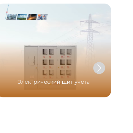
оп
Электрический щит учета