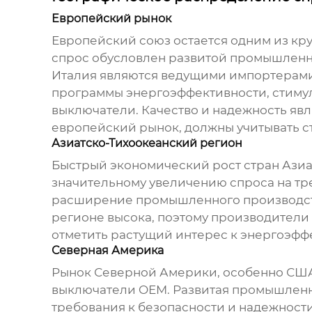
Европейский рынок
Европейский союз остается одним из к
спрос обусловлен развитой промышленн
Италия являются ведущими импортерами,
программы энергоэффективности, стиму
выключатели. Качество и надежность яв
европейский рынок, должны учитывать ст
Азиатско-Тихоокеанский регион
Быстрый экономический рост стран Азиа
значительному увеличению спроса на
тр
расширение промышленного производств
регионе высока, поэтому производители
отметить растущий интерес к энергоэф
Северная Америка
Рынок Северной Америки, особенно США
выключатели OEM
. Развитая промышлен
требования к безопасности и надежност