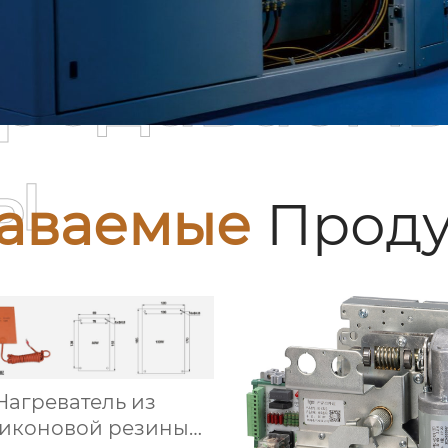
родаваем
ы
аваемые
Проду
Нагреватель из
иконовой резины