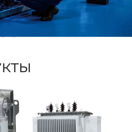
ые
кты