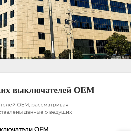
ских выключателей OEM
ателей OEM, рассматривая
ставлены данные о ведущих
ыключатели OEM