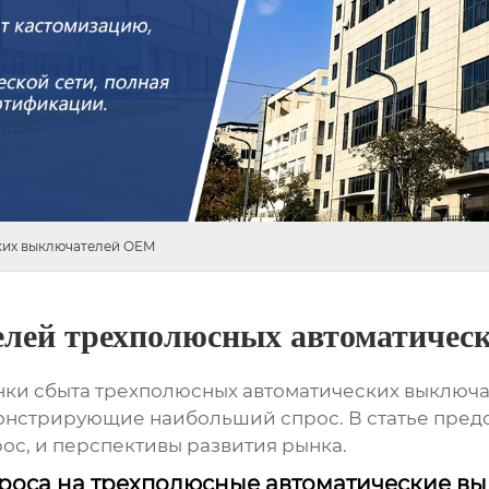
ких выключателей OEM
елей трехполюсных автоматиче
нки сбыта трехполюсных автоматических выключ
онстрирующие наибольший спрос. В статье пред
ос, и перспективы развития рынка.
роса на трехполюсные автоматические в