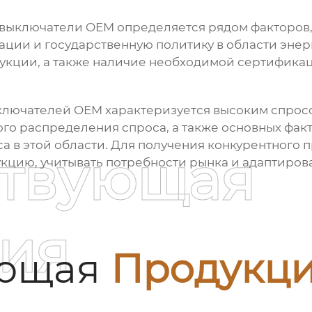
 выключатели OEM
определяется рядом факторов,
ации и государственную политику в области эне
дукции, а также наличие необходимой сертифика
ыключателей OEM
характеризуется высоким спрос
го распределения спроса, а также основных факт
а в этой области. Для получения конкурентного
ствующая
кцию, учитывать потребности рынка и адаптиров
ия
ующая
Продукц