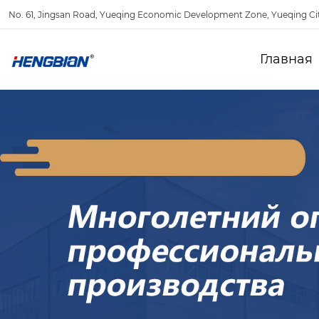
No. 61, Jingsan Road, Yueqing Economic Development Zone, Yueqing Ci
Главная