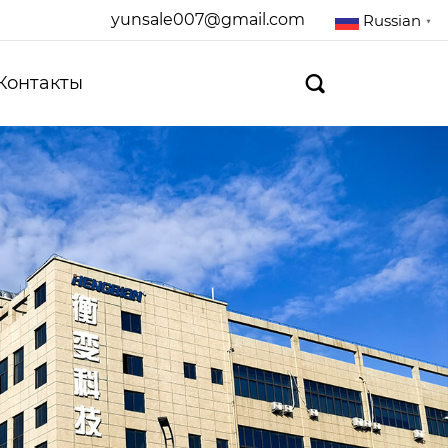
yunsale007@gmail.com
Russian
▼
Контакты
