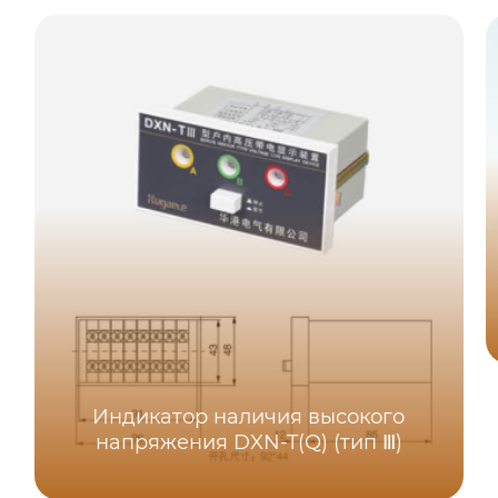
Индикатор наличия высокого
напряжения DXN-T(Q) (тип Ⅲ)