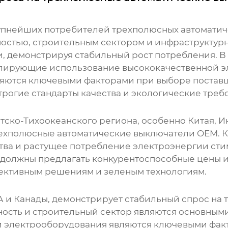
рупнейших потребителей
трехполюсных автомати
остью, строительным сектором и инфраструктурн
 демонстрируя стабильный рост потребления. В
лирующие использование высококачественной эл
ляются ключевыми факторами при выборе постав
рогие стандарты качества и экологические треб
тско-Тихоокеанского региона, особенно Китая, 
ехполюсные автоматические выключатели OEM
. 
а и растущее потребление электроэнергии стим
 должны предлагать конкурентоспособные цены и
фективным решениям и зеленым технологиям.
 и Канады, демонстрирует стабильный спрос на
ность и строительный сектор являются основным
и электрооборудования являются ключевыми фак