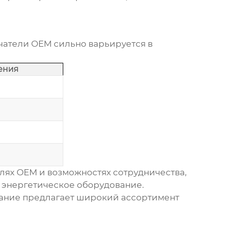
чатели OEM
сильно варьируется в
ения
елях OEM
и возможностях сотрудничества,
и энергетическое оборудование
.
вание
предлагает широкий ассортимент