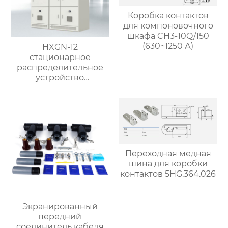
Коробка контактов
для компоновочного
шкафа CH3-10Q/150
(630~1250 А)
HXGN-12
стационарное
распределительное
устройство
переменного тока в
металлическом
корпусе коробчатого
типа
Переходная медная
шина для коробки
контактов 5HG.364.026
Экранированный
передний
соединитель кабеля