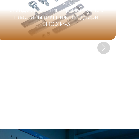
быстроразборного тягового замка，
Стандартный тип: Три замочные
пластины для нижней двери
5HG.XM-3