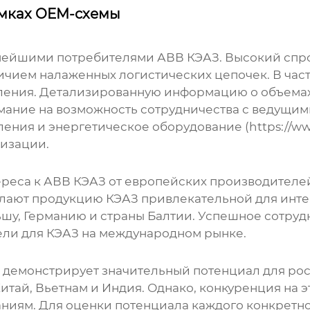
амках OEM-схемы
пнейшими потребителями
АВВ КЭАЗ
. Высокий спр
чием налаженных логистических цепочек. В частн
ления. Детализированную информацию о объемах
имание на возможность сотрудничества с ведущи
ления и энергетическое оборудование (
https://w
тизации.
ереса к
АВВ КЭАЗ
от европейских производителе
елают продукцию КЭАЗ привлекательной для инте
шу, Германию и страны Балтии. Успешное сотру
ли для КЭАЗ на международном рынке.
 демонстрирует значительный потенциал для рос
итай, Вьетнам и Индия. Однако, конкуренция на эт
аниям. Для оценки потенциала каждого конкретно