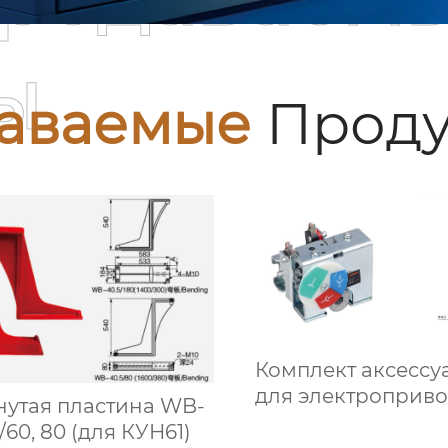
ы
аваемые
Проду
Комплект аксессу
для электроприво
нутая пластина WB-
двойного
/60, 80 (для КУН61)
микропереключа