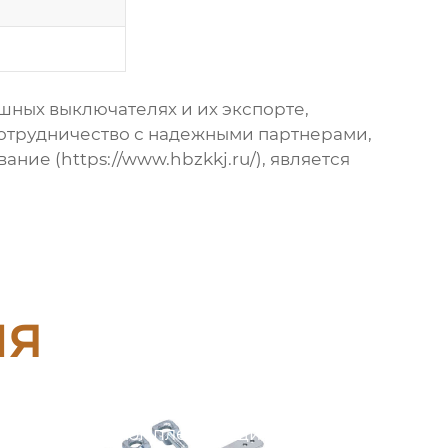
ушных выключателях
и их экспорте,
сотрудничество с надежными партнерами,
вание (
https://www.hbzkkj.ru/
), является
ия
Серия комплектующих для