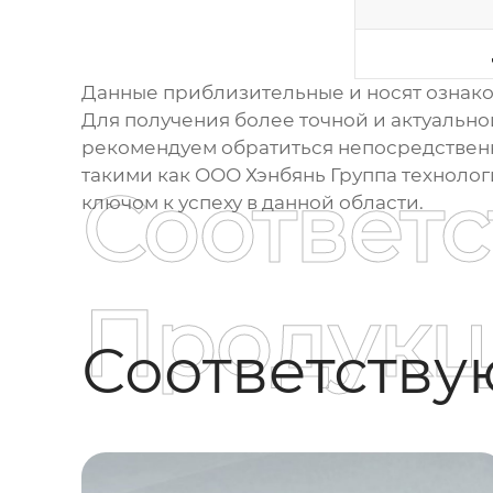
Данные приблизительные и носят ознако
Для получения более точной и актуальн
рекомендуем обратиться непосредственн
такими как ООО Хэнбянь Группа технолог
Соответ
ключом к успеху в данной области.
Продукц
Соответств