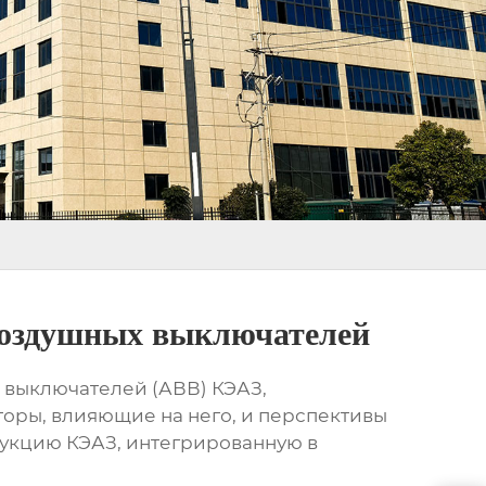
воздушных выключателей
 выключателей (
АВВ
) КЭАЗ,
оры, влияющие на него, и перспективы
дукцию КЭАЗ, интегрированную в