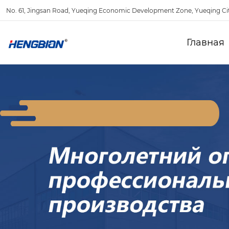
No. 61, Jingsan Road, Yueqing Economic Development Zone, Yueqing Ci
Главная