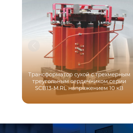
Трансформатор сухой с трехмерным
треугольным сердечником серии
SCB13-M.RL напряжением 10 кВ