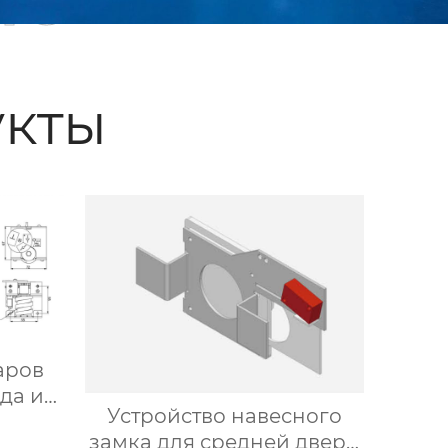
кты
аров
да и
Устройство навесного
замка для средней двери
теля