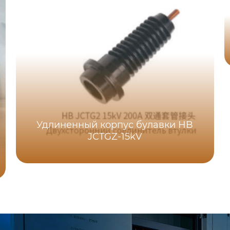
Удлиненный корпус булавки HB
JCTGZ-15kV