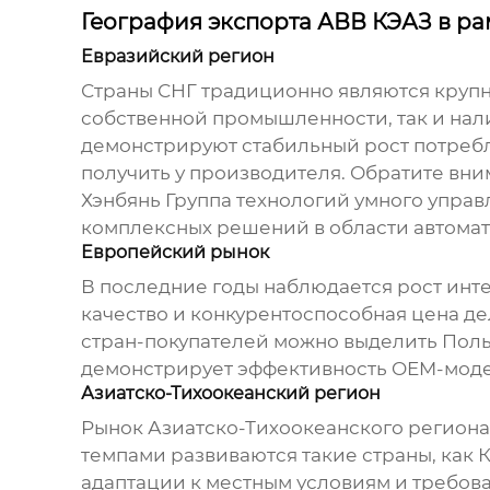
География экспорта АВВ КЭАЗ в р
Евразийский регион
Страны СНГ традиционно являются кру
собственной промышленности, так и нали
демонстрируют стабильный рост потреб
получить у производителя. Обратите вн
Хэнбянь Группа технологий умного управ
комплексных решений в области автома
Европейский рынок
В последние годы наблюдается рост инт
качество и конкурентоспособная цена д
стран-покупателей можно выделить Поль
демонстрирует эффективность OEM-моде
Азиатско-Тихоокеанский регион
Рынок Азиатско-Тихоокеанского региона
темпами развиваются такие страны, как К
адаптации к местным условиям и требов