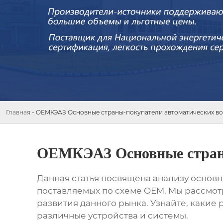
Главная
-
OEMКЭАЗ Основные страны-покупатели автоматических в
OEMКЭАЗ Основные страны
Данная статья посвящена анализу основ
поставляемых по схеме OEM. Мы рассмот
развития данного рынка. Узнайте, каки
различные устройства и системы.