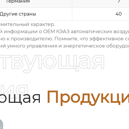
Германия
7
Другие страны
40
мительный характер.
ой информации о
OEM КЭАЗ автоматических возд
о к производителю. Помните, что эффективное 
ий умного управления и энергетическое оборудо
ствующая
ия
ующая
Продукц