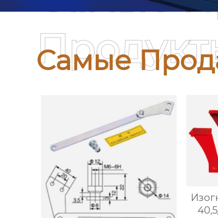
Продукт
Самые Прод
Изог
40,5