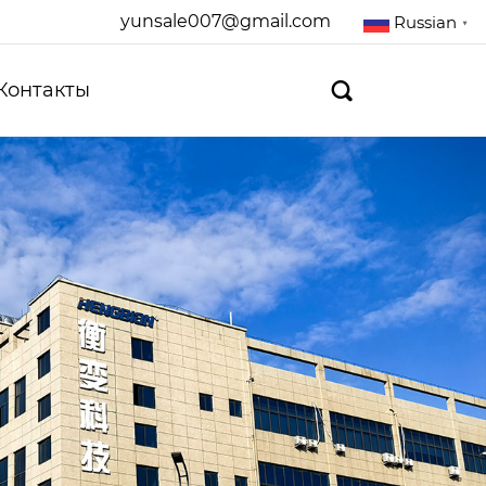
yunsale007@gmail.com
Russian
▼
Контакты
