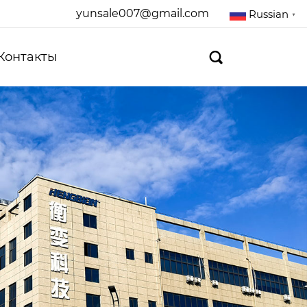
yunsale007@gmail.com
Russian
▼
Контакты
