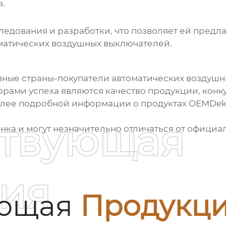
.
ледования и разработки, что позволяет ей предл
матических воздушных выключателей.
вные страны-покупатели автоматических воздуш
ами успеха являются качество продукции, конк
лее подробной информации о продуктах OEMDekra
ствующая
ка и могут незначительно отличаться от официа
ия
ующая
Продукц