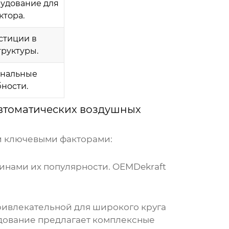
рудование для
тора.
стиции в
руктуры.
ональные
ности.
втоматических воздушных
и ключевыми факторами:
инами их популярности. OEMDekraft
ривлекательной для широкого круга
дование
предлагает комплексные