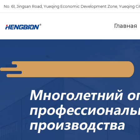
No. 61, Jingsan Road, Yueqing Economic Development Zone, Yueqing Ci
Главная