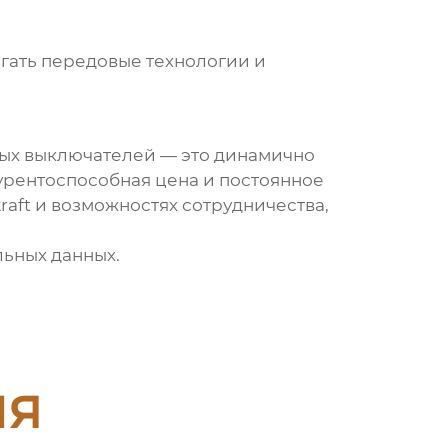
агать передовые технологии и
ных выключателей
— это динамично
урентоспособная цена и постоянное
ft и возможностях сотрудничества,
льных данных.
ия