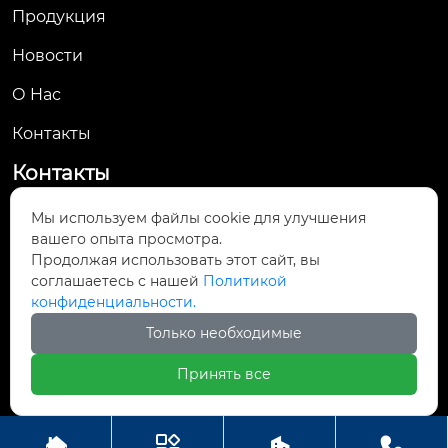
Продукция
Новости
О Hас
Контакты
Контакты
No. 61, Jingsan Road, Yueqing Economic
Мы используем файлы cookie для улучшения

вашего опыта просмотра.
Development Zone, Yueqing City, Wenzhou,
Продолжая использовать этот сайт, вы
Zhejiang Province
соглашаетесь с нашей
Политикой
конфиденциальности.

yunsale007@gmail.com
Только необходимые

+8613661905364
Принять все



