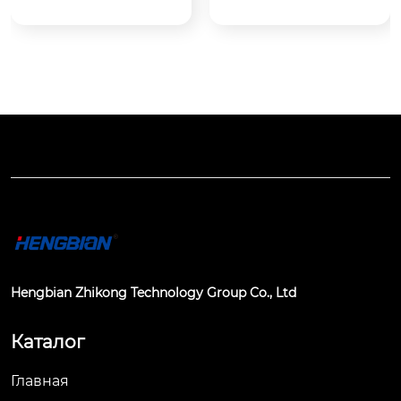
специальный компо
циальные высокото
нент взаимодейств
чные детали для ог
ующей ...
раничени...
Hengbian Zhikong Technology Group Co., Ltd
Каталог
Главная