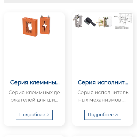
Серия клеммных
Серия исполните
держателей для
льных механизмо
Серия клеммных де
Серия исполнитель
шины
в
ржателей для шин
ных механизмов —
ы — это ключевые и
это ключевые упра
золяционные подд
вляющие и привод
Подробнее 🡥
Подробнее 🡥
ерживающие и фик
ные компоненты дл
сирующие компо...
я электрообор...