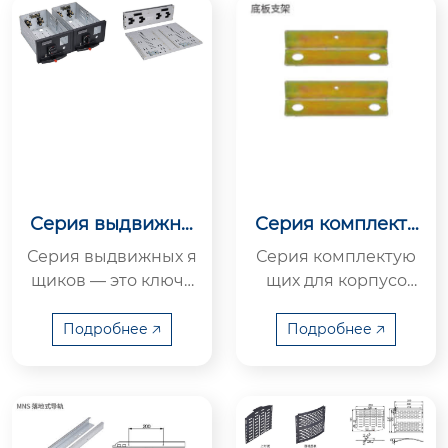
Серия выдвижны
Серия комплекту
х ящиков
ющих для корпус
Серия выдвижных я
Серия комплектую
ов
щиков — это ключе
щих для корпусо
вые функциональн
в — это стандартиз
ые модульные комп
ированный и интег
Подробнее 🡥
Подробнее 🡥
оненты для электри
рированный компл
ческих корпу...
ект компонентов...