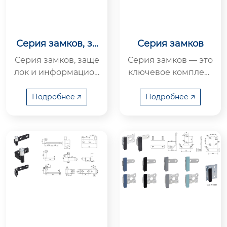
Серия замков, за
Серия замков
щелок и информа
Серия замков, заще
Серия замков — это
ционных рамок
лок и информацион
ключевое комплект
ных рамок — это ста
ующее для обеспеч
ндартизированный
ения безопасности
Подробнее 🡥
Подробнее 🡥
комплект сопутству
различных электри
ющих ком...
ческих ко...