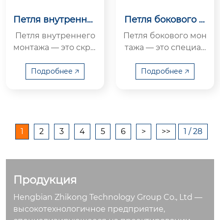
Петля внутреннег
Петля бокового м
о монтажа
онтажа
Петля внутреннего
Петля бокового мон
монтажа — это скры
тажа — это специал
тое соединительно
ьное боковое соеди
е комплектующее д
нительное комплек
Подробнее 🡥
Подробнее 🡥
ля электрических к
тующее для электр
орпусов, ...
ических к...
1
2
3
4
5
6
>
>>
1 / 28
Продукция
Hengbian Zhikong Technology Group Co., Ltd —
высокотехнологичное предприятие,