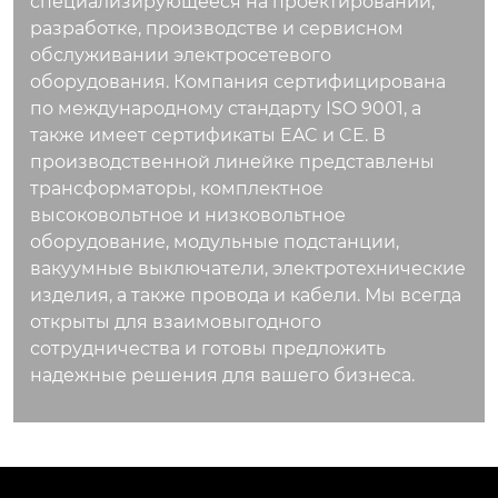
специализирующееся на проектировании,
разработке, производстве и сервисном
обслуживании электросетевого
оборудования. Компания сертифицирована
по международному стандарту ISO 9001, а
также имеет сертификаты EAC и CE. В
производственной линейке представлены
трансформаторы, комплектное
высоковольтное и низковольтное
оборудование, модульные подстанции,
вакуумные выключатели, электротехнические
изделия, а также провода и кабели. Мы всегда
открыты для взаимовыгодного
сотрудничества и готовы предложить
надежные решения для вашего бизнеса.