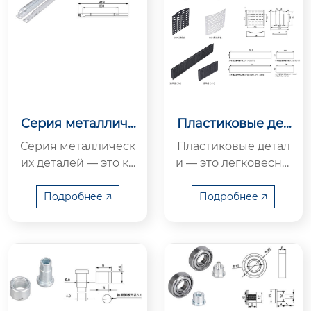
Серия металличе
Пластиковые дет
ских деталей
али
Серия металлическ
Пластиковые детал
их деталей — это кл
и — это легковесны
ючевые несущие и
е многофункционал
конструктивные со
ьные сопутствующи
Подробнее 🡥
Подробнее 🡥
путствующие комп
е компоненты для р
оненты для ...
азличных э...