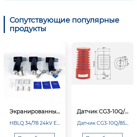
Сопутствующие популярные
продукты
Экранированный
Датчик CG3-10Q/8
 задний молниеза
5×170 (160, 170, вы
HBLQ 34/78 24kV Ев
Датчик CG3-10Q/85×
щитный разрядн
сокогорный тип)
ик 24 кВ (HBBLQ-
ропейский задний
170 (160, 170, высоког