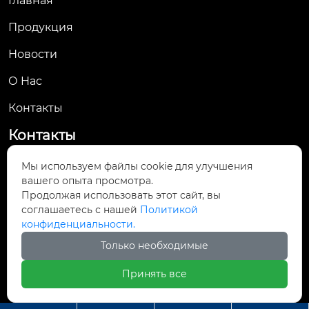
Главная
Продукция
Новости
О Hас
Контакты
Контакты
No. 61, Jingsan Road, Yueqing Economic
Мы используем файлы cookie для улучшения

вашего опыта просмотра.
Development Zone, Yueqing City, Wenzhou,
Продолжая использовать этот сайт, вы
Zhejiang Province
соглашаетесь с нашей
Политикой
конфиденциальности.

yunsale007@gmail.com
Только необходимые

+8613661905364
Принять все