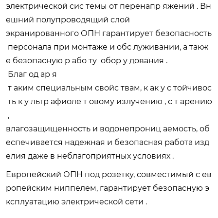
электрической сис темы от перенапр яжений . Вн
ешний полупроводящий слой
экранированного ОПН гарантирует безопасность
персонала при монтаже и обс луживании, а такж
е безопасную р або ту обор у дования .
Благ од ар я
т аким специальным свойс твам, к ак у с тойчивос
ть к у льтр афиоле т овому излучению , с т арению
,
влагозащищенность и водонепрониц аемость, об
еспечивается надежная и безопасная работа изд
елия даже в неблагоприятных условиях .
Европейский ОПН под розетку, совместимый с ев
ропейским ниппелем, гарантирует безопасную э
ксплуатацию электрической сети .