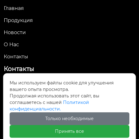
Главная
Продукция
Новости
О Hас
Контакты
Контакты
No. 61, Jingsan Road, Yueqing Economic
Мы используем файлы cookie для улучшения

вашего опыта просмотра.
Development Zone, Yueqing City, Wenzhou,
Продолжая использовать этот сайт, вы
Zhejiang Province
соглашаетесь с нашей
Политикой
конфиденциальности.

yunsale007@gmail.com
Только необходимые

+8613661905364
Принять все