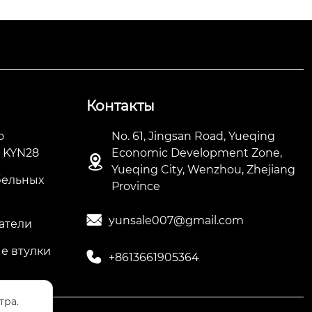
Контакты
о
No. 61, Jingsan Road, Yueqing
) KYN28
Economic Development Zone,

Yueqing City, Wenzhou, Zhejiang
бельных
Province

yunsale007@gmail.com
атели
е втулки

+8613661905364
тра.