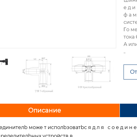
Шинн
е д и
ф а 
систе
Γо м
тока 
А ил
..
От
Описание
инителb може т исполbзоватbс я д л я с о е д и н е н
спределителbных устройств в