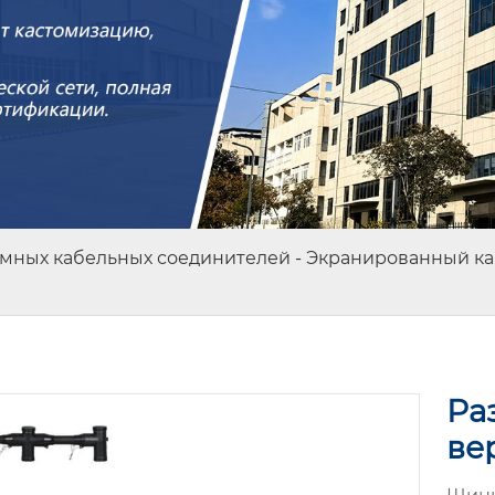
емных кабельных соединителей
-
Экранированный ка
Ра
ве