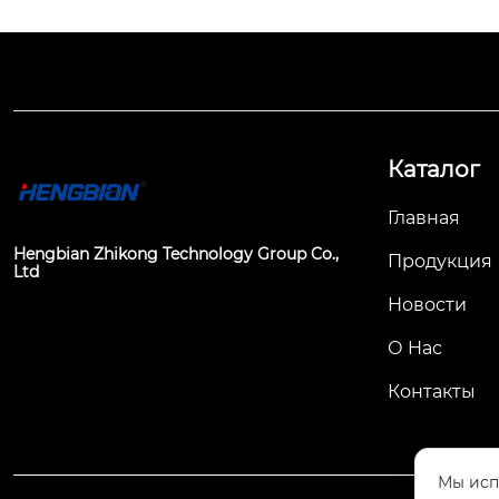
Каталог
Главная
Hengbian Zhikong Technology Group Co.,
Продукция
Ltd
Коробка контактов для компон
Новости
овочного шкафа CH3-24 кВ/225
(630~1600 А) (с возможностью э
О Hас
кранирования)
Контакты
Мы исп