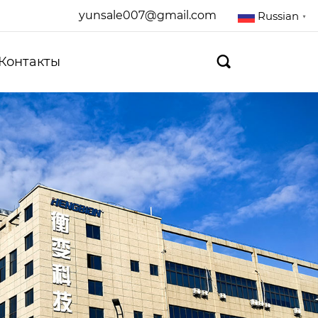
yunsale007@gmail.com
Russian
▼
Контакты
