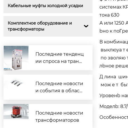
Кабельные муфты холодной усадки
системах КР
тока 630
А или 1250
Комплектное оборудование и 

трансформаторы
bно к поΓр
В комбинац
выклюyа т 
Последние тенденц
по зволяю т
ии спроса на транс
лbное реше
форматоры
Д лина шин
Последние новости
мож е т бы
Элегазовое комплектное распр
еделительное устройство (КРУ
и события в област
Уровенb нап
Э)
и кабельных аксесс
уаров.
Моделb: 8.7/
Последние новости
Особенност
трансформаторов