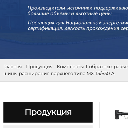
Главная
-
Продукция
-
Комплекты Т-образных разъ
шины расширения верхнего типа MX-15/630 А
Внутренний высоковольтный з
аземляющий выключатель тип
а JN17-12/40
Продукция