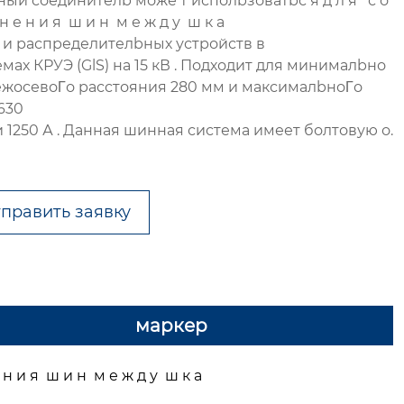
ый соединителb може т исполbзоватbс я д л я с о
 н е н и я ш и н м е ж д у ш к а
м и распределителbных устройств в
мах КРУЭ (GlS) на 15 кВ . Подходит для минималbно
ежосевоΓо расстояния 280 мм и максималbноΓо
630
и 1250 А . Данная шинная система имеет болтовую о.
править заявку
маркер
 и я ш и н м е ж д у ш к а