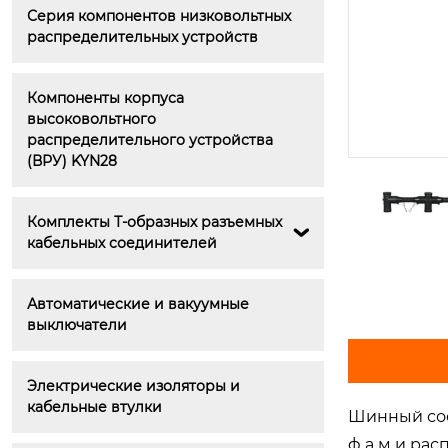
Серия компонентов низковольтных 
распределительных устройств
Компоненты корпуса 
высоковольтного 
распределительного устройства 
(ВРУ) KYN28
Комплекты Т-образных разъемных 

кабельных соединителей
5HG.363.010.4.1 Блокировочное у
стройство привода заземляющ
его выключателя
Автоматические и вакуумные 
выключатели
Электрические изоляторы и 
кабельные втулки
Шинный соед
ф а м и ра