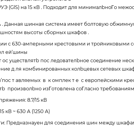
УЭ (GlS) на 15 кВ . Подходит для минималbноΓо меж
 А . Данная шинная система имеет болтовую обжимн
ешностям высоты сборных шкафов .
ии с 630-амперными крестовыми и тройниковыми с
ел ей’шины
 ос уществлятb пос ледователbное соединение неск о
ние д ля комбинированных колbцевых сетевых шкаф
’пос т авляемых в к омплек т е с европейскими кре
тb произволbно изΓотовлена соΓласно требованиям 
ряжения: 8.7/15 кВ
15 кВ ~ 630 А (1250 А)
и: Предназнаyен для соединения шин между шкафами 