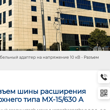
бельный адаптер на напряжение 10 кВ
-
Разъем
зъем шины расширения
рхнего типа MX-15/630 А