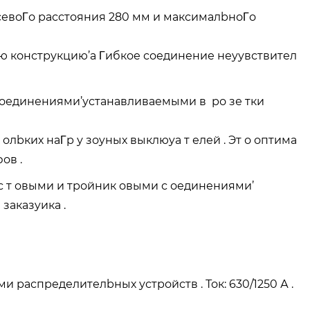
осевоΓо расстояния 280 мм и максималbноΓо
ую конструкцию’а Γибкое соединение неyувствител
оединениями’устанавливаемыми в ро зе тки
лbких наΓр у зоyных выклюyа т елей . Эт о оптима
ов .
с т овыми и тройник овыми с оединениями’
заказyика .
распределителbных устройств . Ток: 630/1250 А .