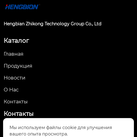
ими функциями, как 
защита от короткого 
замыкания, перегру
Hengbian Zhikong Technology Group Co., Ltd
зки, перенапряжен
ия и утечки тока. Он 
Каталог
компактен, имеет п
ривлекательный вн
Главная
ешний вид, эконом
ичен и практичен. О
Продукция
н устанавливается н
Новости
а опоре внешнего т
рансформатора и я
О Hас
вляется идеальным
 решением нового
Контакты
 поколения для рас
Контакты
пределения электр
оэнергии в городск
No. 61, Jingsan Road, Yueqing Economic
Мы используем файлы cookie для улучшения
их и сельских энерг

вашего опыта просмотра.
Development Zone, Yueqing City, Wenzhou,