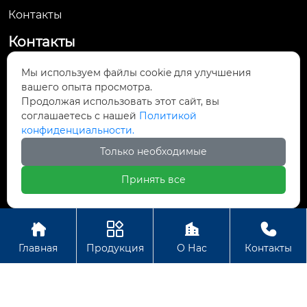
Контакты
Контакты
No. 61, Jingsan Road, Yueqing Economic
Мы используем файлы cookie для улучшения

вашего опыта просмотра.
Development Zone, Yueqing City, Wenzhou,
Продолжая использовать этот сайт, вы
Zhejiang Province
соглашаетесь с нашей
Политикой
конфиденциальности.

yunsale007@gmail.com
Только необходимые

+8613661905364
Принять все




Авторское право ©ООО Hengbian Zhikong Technology
Главная
Продукция
О Нас
Контакты
Group Co., Ltd