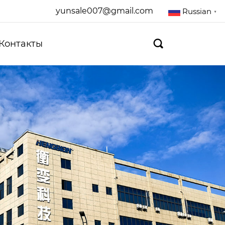
yunsale007@gmail.com
Russian
▼
Контакты
