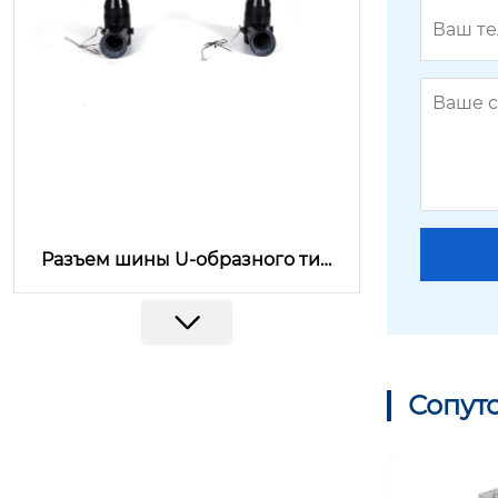
Разъем шины U-образного тип
а MLQ-15/630
Сопут