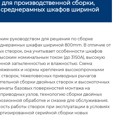
 для производственной сборки,
та среднерамных шкафов шириной
ким руководством для решения по сборке
еднерамных шкафах шириной 800mm. В отличие от
х створок, она учитывает особенности шкафов
соким номинальным током (до 3150A), высокую
енной запыленностью и влажностью. Схема
опряжениях и нормы крепления высокопрочными
 створок, тяжеловесных приводных рычагов
ительной сборки двойных створок и высокоточных
динаты базовых поверхностей монтажа на
 приводных узлов, технологию сборки двойных
розионной обработке и смазке для обслуживания.
ость работы створок при эксплуатации в условиях
дартизированной серийной сборки новых