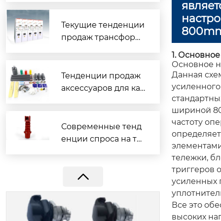
являет
настро
Текущие тенденции
800mm
продаж трансформ
аторов
1. Основно
Основное н
Данная схе
Тенденции продаж
усиленного
аксессуаров для ка
стандартны
белей в последнее
шириной 80
время
частоту оп
Петля бокового монтажа
Современные тенд
определяет
енции спроса на тр
элементами
ансформаторы
тележки, б
триггеров 
усиленных 
уплотнител
Все это об
высоких на