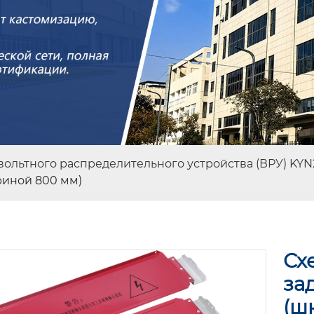
ольтного распределительного устройства (ВРУ) KYN
риной 800 мм)
Сх
за
(ш