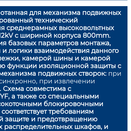
ботанная для механизма подвижных
ированный технический
ля среднерамных высоковольтных
12kV с шириной корпуса 800mm.
я базовых параметров монтажа,
 и логики взаимодействия данного
лежки, камерой шины и камерой
цию функции изоляционной защиты с
механизма подвижных створок:
при
синхронно, при извлечении
. Схема совместима с
F, а также со специальными
сокоточными блокировочными
соответствует требованиям
й защите и предотвращению
 распределительных шкафов, и