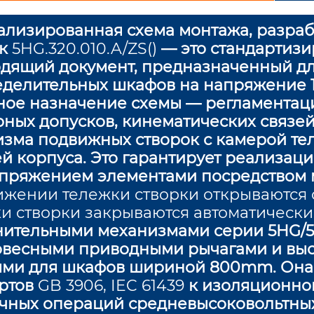
лизированная схема монтажа, разра
ок
5HG.320.010.A/ZS()
— это стандартиз
дящий документ, предназначенный д
делительных шкафов на напряжение 
ое назначение схемы — регламентаци
ных допусков, кинематических связей
зма подвижных створок с камерой те
й корпуса. Это гарантирует реализа
апряжением элементами посредством 
жении тележки створки открываются 
и створки закрываются автоматически
ительными механизмами серии 5HG/5Y
овесными приводными рычагами и вы
ми для шкафов шириной 800mm. Она 
артов
GB 3906, IEC 61439
к изоляционно
чных операций средневысоковольтных