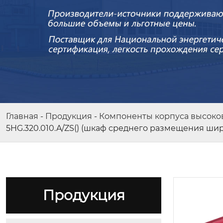
Главная
-
Продукция
-
Компоненты корпуса высоков
5HG.320.010.A/ZS() (шкаф среднего размещения ши
Кабельная распределительная
коробка европейского типа
Продукция