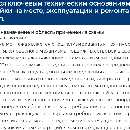
ся ключевым техническим основанием
йки на месте, эксплуатации и ремон
.
е назначение и область применения схемы
азначение
ма монтажа является специализированным техничес
 тяжеловесного механизма подвижных створок в ср
х схем монтажа тяжеловесных механизмов подвижны
0mm — возможность установки тележек со средневы
ераций и эксплуатацию в тяжелых условиях с повыш
 относительные положения установки, зазоры в с
 для основных узлов: корпуса механизма подвижных
локов синхронных жестких тяговых стержней, уплотн
ограничителя положения. Она также указывает коор
поперечных балках корпуса, требования к соосности
ьных прокладок на створках и требования к антикор
еспечивает синхронность, герметичность и долговечн
грузок и частых операций. Схема подходит для стан