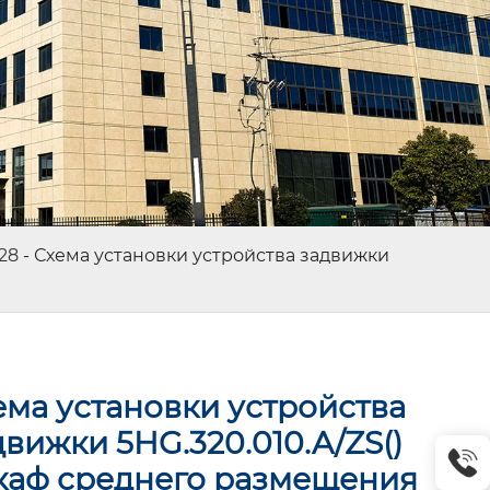
28
-
Схема установки устройства задвижки
ема установки устройства
движки 5HG.320.010.A/ZS()
каф среднего размещения