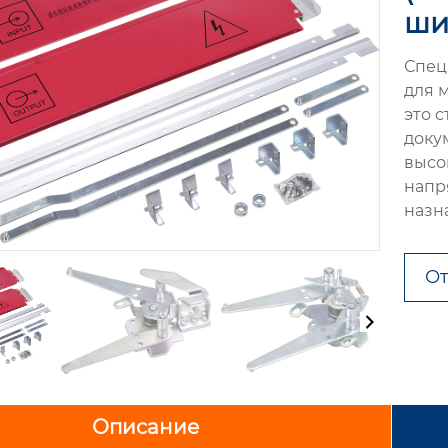
ши
Спец
для 
это 
доку
высо
напр
назна
От
Описание