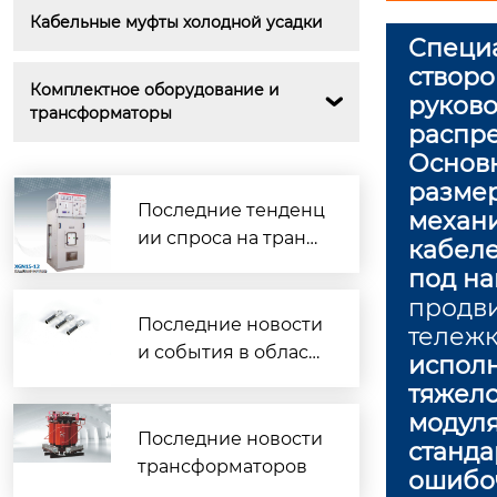
Кабельные муфты холодной усадки
Специа
створ
Комплектное оборудование и 
руково

трансформаторы
распре
Основн
размер
Последние тенденц
механи
ии спроса на транс
кабеле
форматоры
под н
продви
Последние новости
Коробка контактов для компон
тележк
овочного шкафа CH3-10Q/270(23
и события в област
исполн
0) (4000 А)
и кабельных аксесс
тяжел
уаров.
модуля
Последние новости
станд
трансформаторов
ошибо