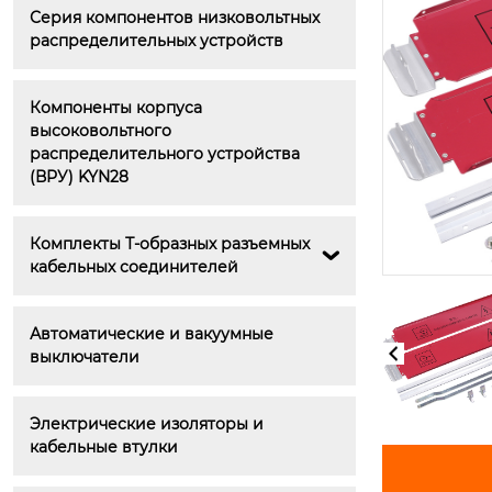
Серия компонентов низковольтных 
распределительных устройств
Компоненты корпуса 
высоковольтного 
распределительного устройства 
(ВРУ) KYN28
Комплекты Т-образных разъемных 

кабельных соединителей
Железная ручка (50х45) 5HG.36
4.003
Автоматические и вакуумные 
выключатели
Электрические изоляторы и 
кабельные втулки