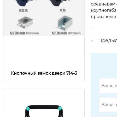
среднерамн
крупногаба
производст
Преды
Кнопочный замок двери 714-3