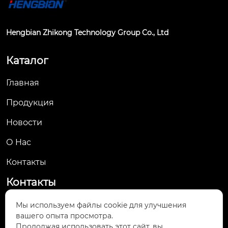
Hengbian Zhikong Technology Group Co., Ltd
Каталог
Главная
Продукция
Новости
О Hас
Контакты
Контакты
No. 61, Jingsan Road, Yueqing Economic
Мы используем файлы cookie для улучшения

вашего опыта просмотра.
Development Zone, Yueqing City, Wenzhou,
Продолжая использовать этот сайт, вы