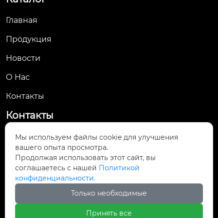
Главная
Продукция
Новости
О Hас
Контакты
Контакты
No. 61, Jingsan Road, Yueqing Economic
Мы используем файлы cookie для улучшения

вашего опыта просмотра.
Development Zone, Yueqing City, Wenzhou,
Продолжая использовать этот сайт, вы
Zhejiang Province
соглашаетесь с нашей
Политикой
конфиденциальности.

yunsale007@gmail.com
Только необходимые

+8613661905364
Принять все