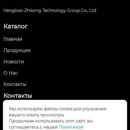
Hengbian Zhikong Technology Group Co., Ltd
Каталог
Главная
Продукция
Новости
О Hас
Контакты
Контакты
No. 61, Jingsan Road, Yueqing Economic
Мы используем файлы cookie для улучшения

вашего опыта просмотра.
Development Zone, Yueqing City, Wenzhou,
Продолжая использовать этот сайт, вы
Zhejiang Province
соглашаетесь с нашей
Политикой