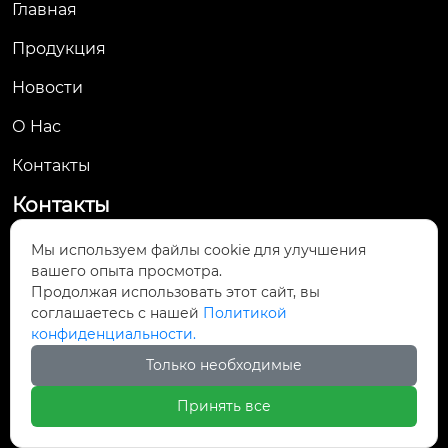
Главная
Продукция
Новости
О Hас
Контакты
Контакты
No. 61, Jingsan Road, Yueqing Economic
Мы используем файлы cookie для улучшения

вашего опыта просмотра.
Development Zone, Yueqing City, Wenzhou,
Продолжая использовать этот сайт, вы
Zhejiang Province
соглашаетесь с нашей
Политикой
конфиденциальности.

yunsale007@gmail.com
Только необходимые

+8613661905364
Принять все